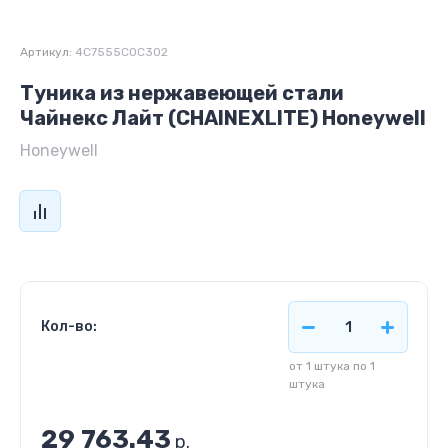
Артикул:
4C7555C0C302
Туника из нержавеющей стали
Чайнекс Лайт (CHAINEXLITE) Honeywell
Honeywell
Кол-во:
от 1 штука по 1
штука
29 763.43
р.