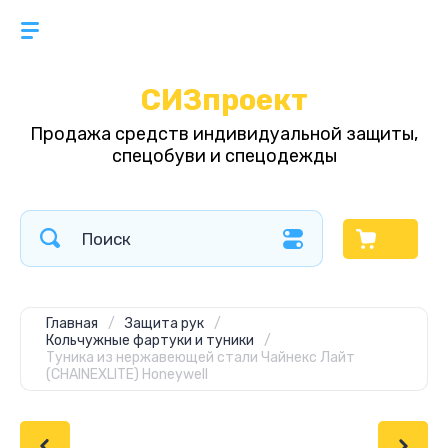
СИЗпроект
Продажа средств индивидуальной защиты,
спецобуви и спецодежды
Главная
/
Защита рук
/
Кольчужные фартуки и туники
/
Туника из нержавеющей стали Чайнекс Лайт
(CHAINEXLITE) Honeywell