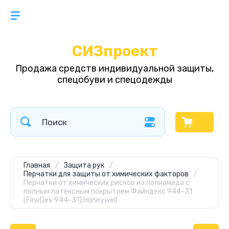
СИЗпроект
Продажа средств индивидуальной защиты,
спецобуви и спецодежды
Главная
/
Защита рук
/
Перчатки для защиты от химических факторов
/
Перчатки от химических рисков из полиамида с
полным латексным покрытием Файндекс 944-31
(FineDex 944-31) Honeywell